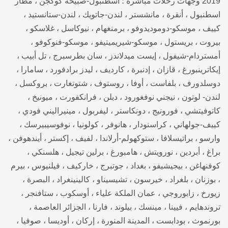
2019 وجهات رحلات مباشرة ؛ اسطنبول-صبيحة كوكجن ، مطار
اسطنبول ، أنقرة ، مانشستر ، لندن-جاتويك ، لندن-ستانستيد ،
كييف ، موسكو-دوموديدوفو ، برمنغهام ، نيوكاسل ، غلاسكو ،
بيروت ، بريستول ، موسكو-شيريميتيفو ، موسكو-فنوكوفو ،
أمستردام-شيفول ، إيست ميدلاندز ، سان بطرسبرج ، تل أبيب ،
إيكاترينبورغ ، قازان ، إدنبرة ، كارديف ، ليدز برادفورد ، سامارا ،
دوسلدورف ، بلفاست ، أوفا ، روستوف ، شتوتغارت ، بروكسل ،
لندن- لوتون ، نيجني نوفغورود ، دبلن ، فرانكفورت ، ميونيخ ،
كاتوفيتشي ، فورونيج ، دونكاستر ، ليفربول ، مينيراليني فودي ،
كييف-جولهاني ، كراسنودار ، هانوفر ، كولونيا ، نوفوسيبيرسك ،
وارسو ، براتيسلافا ، ستوكهولم-أرلاندا ، لفيف ، إكستر ، أيندهوفن ،
براغ ، أبردين ، نورويتش ، هامبورغ ، برلين تيجيل ، هلسنكي ،
كوفنهاغن ، بيجيشيفو ، بغداد ، جوتبرج ، خاركيف ، فيلنيوس ، بيرم
، بوزنان ، بلغراد ، خيرسون ، تشيسيناو ، كالينينغراد ، البصرة ،
زيورخ ، زابوروجي ، عمان الملكة علياء ، أوسكوب ، ستافنجر ،
تروندهايم ، فيينا ، مينسك ، بيلوند ، فارنا ، الجزائر العاصمة ،
بورنموث ، بودابست ، المدينة المنورة ، إركان ، أوديسا ، صوفيا ،