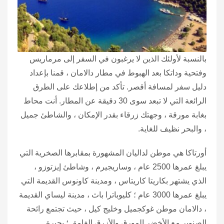
بالنسبة لأولئك الذين لا يرغبون في السفر إلى مرماريس
وفتحية وداتكا بعد الهبوط في مطار دالامان ، قمنا بإعداد
دليل سفر لمسافة أقصر. تأكد من إطلاعك على الطرق
الرائعة التي لا تبعد سوى 30 دقيقة عن المطار. أنت محاط
بغابة مورقة ، وجهتك زرقاء بقدر الإمكان ، والشاطئ جميل
، والبحر نظيف للغاية.
أورتاكا هي موطن لداليان المشهورة بمقابرها الصخرية التي
يبلغ عمرها 2500 عام ، وساريجيرم ، وشاطئ إيزتوزو ،
الذي يشتهر بكاريتا كاريتاس ، ومدينة كاونوس القديمة التي
يبلغ عمرها 3000 عام ؛ كليوباترا باث ، مدينة ليساي القديمة
، دالامان موطن غوكجميل وخليج كيل ، حيث تجتمع رائحة
الصنوبر مع الأخضر المورق والأزرق الغامق ؛ بحيرة