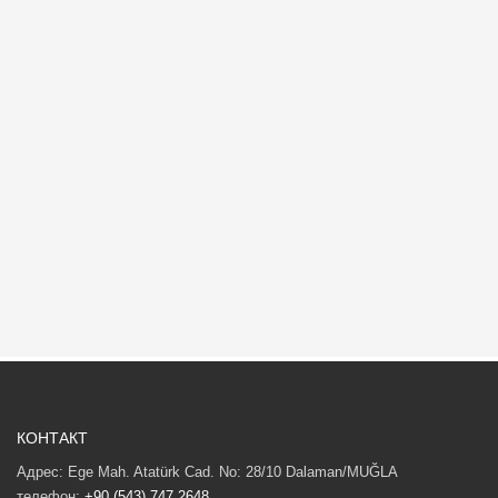
КОНТАКТ
Адрес: Ege Mah. Atatürk Cad. No: 28/10 Dalaman/MUĞLA
телефон:
+90 (543) 747 2648