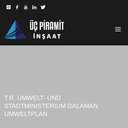
T.R. UMWELT- UND
STADTMINISTERIUM DALAMAN
UMWELTPLAN